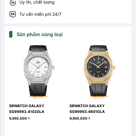
Uy tín, chất lượng
Tư vấn miễn phí 24/7
Sản phẩm cùng loại
SRWATCH GALAXY 
SRWATCH GALAXY 
SR
SG99993.4102GLA
SG99993.4601GLA
SG
9,950,000
₫
9,950,000
₫
9,9