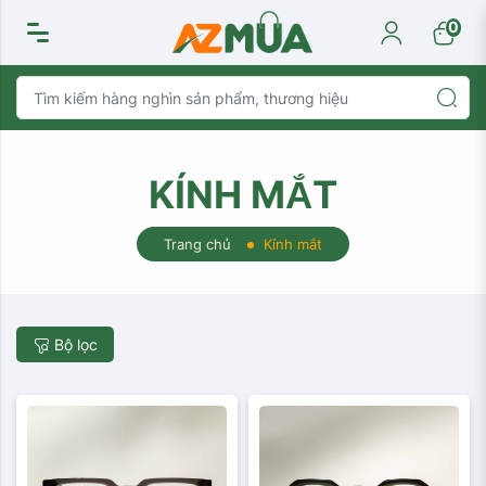
100,000,000
0
đ
KÍNH MẮT
Trang chủ
Kính mắt
Bộ lọc