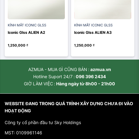
KÍNH MẮT ICONIC GLSS
KÍNH MẮT ICONIC GLSS
Iconic Glss ALIEN A2
Iconic Glss ALIEN A3
1,250,000
₫
1,250,000
₫
AZMUA - MUA GÌ CŨNG BÁN
azmua.vn
Hotline Suport 24/7
096 396 2434
GIỜ LÀM VIỆC
Hàng ngày từ 8h00 - 21h00
WEBSITE ĐANG TRONG QUÁ TRÌNH XÂY DỰNG CHƯA ĐI VÀO
HOẠT ĐỘNG
Công ty cổ phần đầu tư Sky Holdings
MST: 0109961146