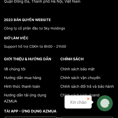
Quận Đống Đa, Thành phố Hà Nội, Việt Nam
*}
2023 BẢN QUYỀN WEBSITE
Công ty cổ phần đầu tư Sky Holdings
GIỜ LÀM VIỆC
Support hỗ trợ CSKH từ 8h00 - 21h00
GIỚI THIỆU & HƯỚNG DẪN
CHÍNH SÁCH
Về chúng tôi
Chính sách bảo mật
Hướng dẫn mua hàng
Chính sách vận chuyển
Hình thức thanh toán
Chính sách đổi trả và bảo hành
Hướng dẫn tải ứng dụng
Chính sách kinh doand
AZMUA
Xin chào
Liên hệ
TẢI APP - ỨNG DỤNG AZMUA