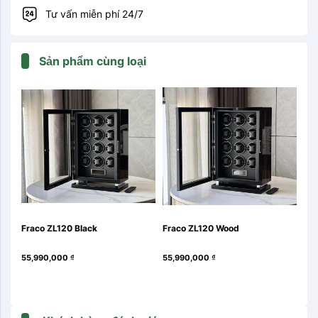
Tư vấn miễn phí 24/7
Sản phẩm cùng loại
Fraco ZL120 Black
Fraco ZL120 Wood
Fra
55,990,000
₫
55,990,000
₫
43,