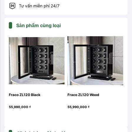
Tư vấn miễn phí 24/7
Sản phẩm cùng loại
Fraco ZL120 Black
Fraco ZL120 Wood
Fra
55,990,000
₫
55,990,000
₫
43,