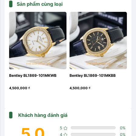
Sản phẩm cùng loại
Bentley BL1869-101MKWB
Bentley BL1869-101MKBB
Be
4,500,000
₫
4,500,000
₫
4,5
Khách hàng đánh giá
5.0
5
0
%
4
0
%