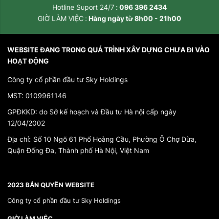
Hotline Suport 24/7
096 396 2434
GIỜ LÀM VIỆC
Hàng ngày từ 8h00 - 21h00
WEBSITE ĐANG TRONG QUÁ TRÌNH XÂY DỰNG CHƯA ĐI VÀO
HOẠT ĐỘNG
Công ty cổ phần đầu tư Sky Holdings
MST: 0109961146
GPĐKKD: do Sở kế hoạch và Đầu tư Hà nội cấp ngày
12/04/2002
Địa chỉ:
Số 10 Ngõ 61 Phố Hoàng Cầu, Phường Ô Chợ Dừa,
Quận Đống Đa, Thành phố Hà Nội, Việt Nam
*}
2023 BẢN QUYỀN WEBSITE
Công ty cổ phần đầu tư Sky Holdings
GIỜ LÀM VIỆC