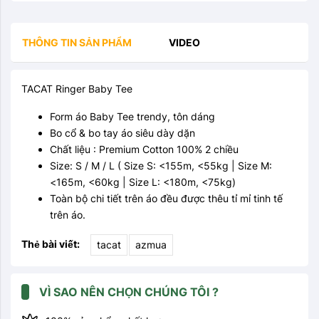
THÔNG TIN SẢN PHẨM
VIDEO
TACAT Ringer Baby Tee
Form áo Baby Tee trendy, tôn dáng
Bo cổ & bo tay áo siêu dày dặn
Chất liệu : Premium Cotton 100% 2 chiều
Size: S / M / L ( Size S: <155m, <55kg | Size M:
<165m, <60kg | Size L: <180m, <75kg)
Toàn bộ chi tiết trên áo đều được thêu tỉ mỉ tinh tế
trên áo.
Thẻ bài viết:
tacat
azmua
VÌ SAO NÊN CHỌN CHÚNG TÔI ?