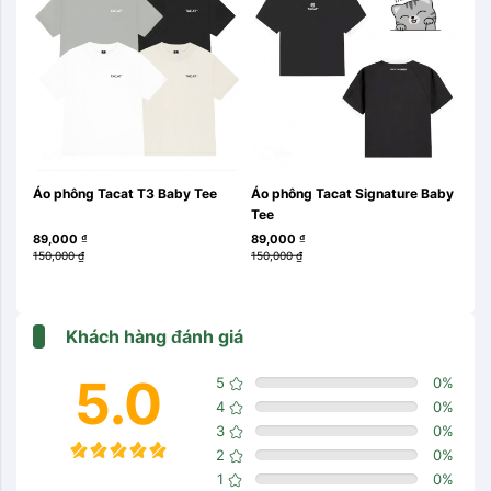
Áo phông Tacat T3 Baby Tee
Áo phông Tacat Signature Baby 
Áo 
Tee
Bl
89,000
₫
89,000
₫
17
150,000
₫
150,000
₫
280
Khách hàng đánh giá
5.0
5
0
%
4
0
%
3
0
%
2
0
%
1
0
%